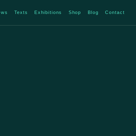
ews
Texts
Exhibitions
Shop
Blog
Contact
秀｜Construction Site Show
23 回到最初｜Back To Original
17 夢鄉｜Dreamland
15 後遊｜Houlung
2 Soul Landscape