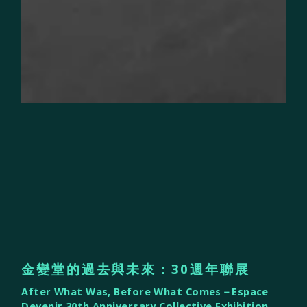
金變堂的過去與未來：30週年聯展
After What Was, Before What Comes－Espace
Devenir 30th Anniversary Collective Exhibition